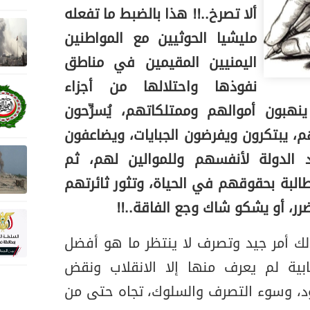
ألا تصرخ..!! هذا بالضبط ما تفعله
مليشيا الحوثيين مع المواطنين
اليمنيين المقيمين في مناطق
نفوذها واحتلالها من أجزاء
، ينهبون أموالهم وممتلكاتهم، يُسرِّحون
، يبتكرون ويفرضون الجبايات، ويضاعفون
رد الدولة لأنفسهم وللموالين لهم، ثم
لبة بحقوقهم في الحياة، وتثور ثائرتهم
ر، أو يشكو شاك وجع الفاقة..!!
لك أمر جيد وتصرف لا ينتظر ما هو أفضل
بية لم يعرف منها إلا الانقلاب ونقض
عود، وسوء التصرف والسلوك، تجاه حتى من