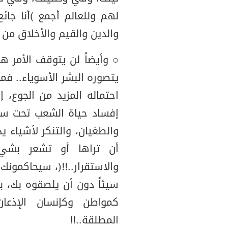
لهم وللعالم أجمع (أنا جائ
والدين والقيم والأخلاق من
○ وأيضاً لن يتوقف الأمر هنا
يتصوره البشر الأسوياء.. فم
احتماله المزيد من الجوع، 
إفساد حياة الشعب تحت سل
والطغيان، والتنكر لأشياء 
أن تراها أو تشعر بشيء 
والاستقرار..!!)، سيحاكمون
سيئاً دون أن يلصقوه بك، 
كمواطن وكإنسان الإذعان
المطلقة..!!