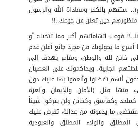
ع).. ستتهم بالكفر ومعاداة الله والرسول
 منظورهم حين تعلن عن جوعك..!!
..!! فوعاء اتهاماتهم أكبر مما تتخيله أو
ا أسرع ما يحولونك من مجرد جائع أعلن عدم
إلى خائن لله والوطن، ومتآمر يهدف إلى
طتهم الجابية، ويحاكمونك على العصيان
يدعون أنهم تفضلوا وأنعموا بها عليك دون
منها مثل (الأمان والإيمان والعزة
ك كملحد وكفاسق وكخائن ولن يتركوا شيئاً
بمقتضى ما يدعونه من عدالة، تفرض عليك
 المطلق والولاء المطلق والعبودية