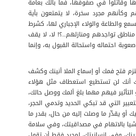
ها وقاتلوا في صفوفها، فما بالك بعامة
م وكأنهم مجرد سخرة، لا يتمتعون بأية
ع والطاعة والولاء الإجباري لها، كشرط
اطق تواجدهم ومنازلهم..؟! لا، لا يقف
صعوبة احتماله واستحالة القبول به، وإنما
تزم فتح فمك أو إسماع الملا أنينك وكشف
أنك لن تستطيع استعطاف مثل هؤلاء
 التأثير فيهم مهما بلغ ألمك ووصل حالك،
عبير التي قد تبكي الحديد وتدمي الحجر،
أو يقدِّر ما وصلت إليه من حال، بقدر ما
يشيا بالاتهام في مصداقيتك، وفي سلامة
نك، وفي إنسانيتك، لمجرد فقط أن تقول