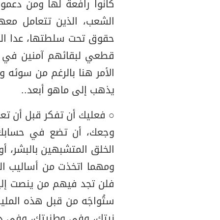
كانوا رافعة لها ومن دعمو
الشعب، الذين تتعامل معه
حقوق تحت سلطتها، عدا السم
قطعي لبقائهم آمنين في من
الأمر هنا بالرغم من سوئه و
يذهب إلى ماهو أبعد..
○ فعليك أن تفكر قبل أن تع
وجعك، أن تضع في حسابك 
الخلق المتشبهين بالبشر، أو
ومهما اتخذت من أساليب الت
فلن تجد فيهم من ينصت إليك 
ستُواجَه من قبل هذه المل
نيتك، وفي وطنيتك، وفي دي