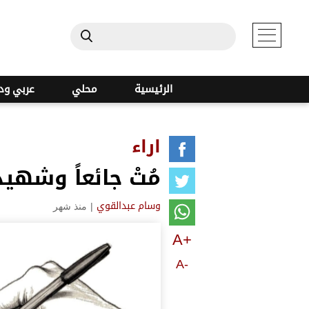
الرئيسية
محلي
عربي ود
اراء
مُتْ جائعاً وشهيداً
|
منذ شهر
وسام عبدالقوي
A+
A-