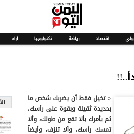
o
21
ولي
اقتصاد
رياضة
تكنولوجيا
آراء
..!!
○ تخيل فقط أن يضربك شخص ما
الأ
بحديدة ثقيلة وبقوة على رأسك،
ثم يأمرك بألا تقع من طولك، وألا
تمسك رأسك، وألا تنزف، وأيضاً