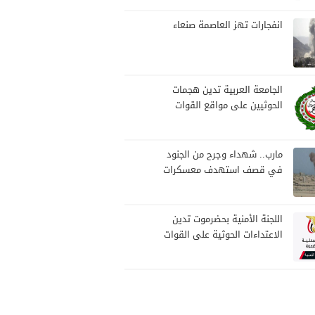
بمارب
انفجارات تهز العاصمة صنعاء
الجامعة العربية تدين هجمات
الحوثيين على مواقع القوات
المسلحة ومنطقة نجران
السعودية
مارب.. شهداء وجرح من الجنود
في قصف استهدف معسكرات
للجيش بقصف لمليشيا الحوثي
اللجنة الأمنية بحضرموت تدين
الاعتداءات الحوثية على القوات
المسلحة وتؤكد مواصلة
المهام الأمنية والعسكرية