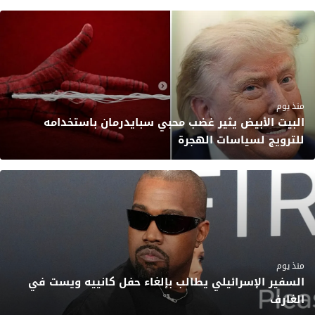
منذ يوم
البيت الأبيض يثير غضب محبي سبايدرمان باستخدامه
للترويج لسياسات الهجرة
منذ يوم
السفير الإسرائيلي يطالب بإلغاء حفل كانييه ويست في
الغارف