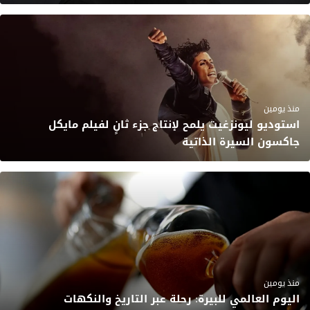
منذ يومين
استوديو ليونزغيت يلمح لإنتاج جزء ثانٍ لفيلم مايكل
جاكسون السيرة الذاتية
منذ يومين
اليوم العالمي للبيرة: رحلة عبر التاريخ والنكهات