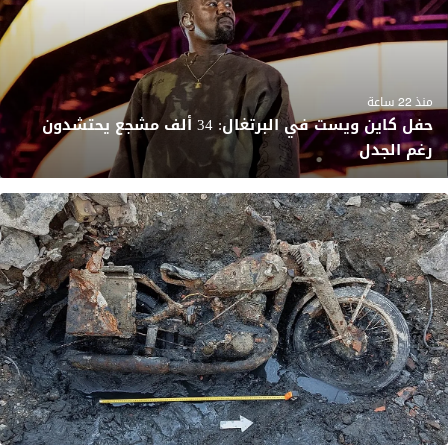
منذ 22 ساعة
حفل كاين ويست في البرتغال: 34 ألف مشجع يحتشدون
رغم الجدل