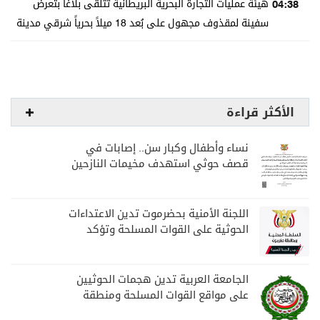
04:38
هيئة عمليات التجارة البحرية البريطانية تتلقى بلاغاً بتعرض
سفينة لمقذوف مجهول على بُعد 18 ميلاً بحرياً شرقي مدينة
خصب في سلطنة عمان، مما أدى إلى اندلاع حريق على متنها
وتم إخماده
الأكثر قراءة
نساء وأطفال وكبار سن.. إصابات في
قصف حوثي استهدف مخيمات النازحين
بمارب
اللجنة الأمنية بحضرموت تدين الاعتداءات
الحوثية على القوات المسلحة وتؤكد
مواصلة المهام الأمنية والعسكرية
الجامعة العربية تدين هجمات الحوثيين
على مواقع القوات المسلحة ومنطقة
نجران السعودية