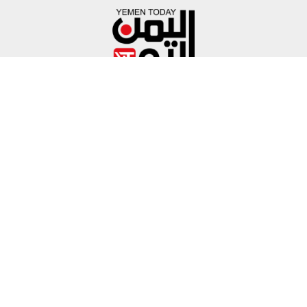
محلي
عربي ودولي
اقتصاد
رياضة
تكنولوجيا
منوعات
فيديو
English