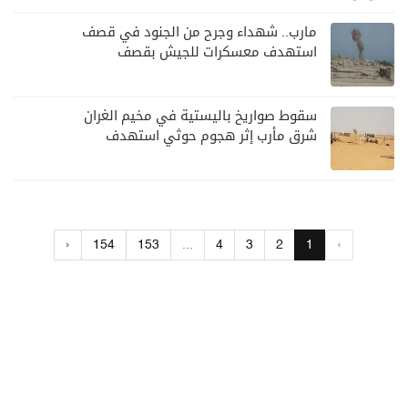
مارب.. شهداء وجرح من الجنود في قصف
استهدف معسكرات للجيش بقصف
لمليشيا الحوثي
سقوط صواريخ باليستية في مخيم الغران
شرق مأرب إثر هجوم حوثي استهدف
الرويك
›
154
153
...
4
3
2
1
‹