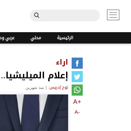
الرئيسية
محلي
عربي ود
اراء
إعلام الميليشيا.
|
منذ شهرين
نوح إدريس:
A+
A-