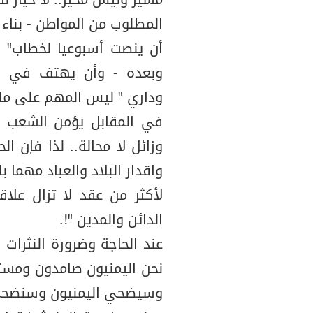
مسير وليس مخير.. لا خيار 
المطلوب من المواطن - بناء 
أن ينصت أسبوعيا لخطاب" ا
وبعده - وأن يهتف في ال
وداري " ليس المهم على ماذا
في المقابل يؤمن الشعب ب
وزائل لا محالة.. لذا فإن 
واقدار البلاد والعباد مهما ب
لأكثر من عقد لا تزال عل
الدائن والمدين "!.
عند الحاجة وضرورة النثرات
نحن اليمنيون صامدون ومست
وسيضحي اليمنيون وسنضحي 