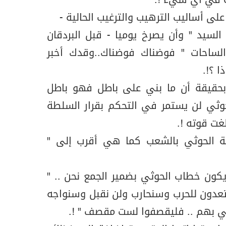
له في أي شيء !.
على أساليب الترهيب والترغيب الحالية -
لسيد " وأن يصرخ يوميا - قبل البردقان
ساحات " فوضناك فوضناك..وقدك أخبر
 ؟!.
حقيقة أن ما بني على باطل فهو باطل
الحوثي لن يستمر في التحكم بقرار السلطة
لغت قوته !.
اقة الحوثي بالشعب كما هي أقرب إلى "
 يكون خطاب الحوثي بضمير الجمع نحن .. "
عدون للحرب وسنحارب ولن نقبل وسنواجه
بهم .. فليقصفوا لست مقصف " !.