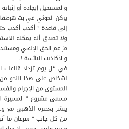
والمستحيل إيجاده أو إثباته ع
يركن الحوثي في بث هرطقات
إلى قاعدة " أكذب أكذب حتى
ولا تصدق أنه يمكنه الاستم
مزاعم الحق الإلهي ومستبدل
والأكاذيب البائسة !.
في كل يوم تزداد قناعات ال
أشخاص على هذا النحو من ا
المستوى من الإجرام والفساد
مسمى مشروع " المسيرة الق
يبشر بعصره الذهبي مع وعو
من كل جانب " سرعان ما أثب