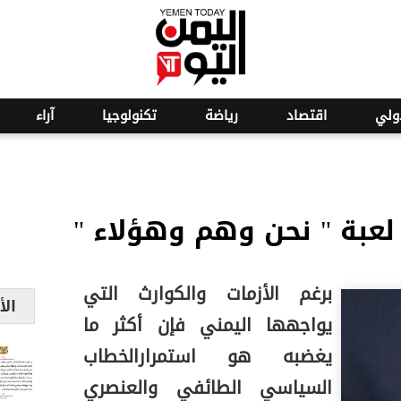
o
19
ولي
اقتصاد
رياضة
تكنولوجيا
آراء
. لعبة " نحن وهم وهؤلاء "
برغم الأزمات والكوارث التي
الأ
يواجهها اليمني فإن أكثر ما
يغضبه هو استمرارالخطاب
السياسي الطائفي والعنصري