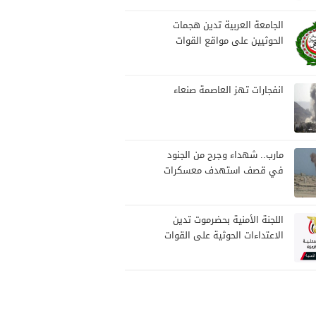
بمارب
الجامعة العربية تدين هجمات
الحوثيين على مواقع القوات
المسلحة ومنطقة نجران
السعودية
انفجارات تهز العاصمة صنعاء
مارب.. شهداء وجرح من الجنود
في قصف استهدف معسكرات
للجيش بقصف لمليشيا الحوثي
اللجنة الأمنية بحضرموت تدين
الاعتداءات الحوثية على القوات
المسلحة وتؤكد مواصلة
المهام الأمنية والعسكرية