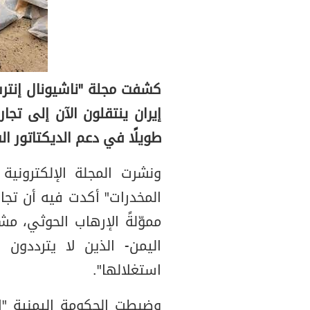
كشفت مجلة "ناشيونال إنترس
إيران ينتقلون الآن إلى تج
طويلًا في دعم الديكتاتور ا
ونشرت المجلة الإلكترونية 
المخدرات" أكدت فيه أن تجا
مموّلةً الإرهاب الحوثي، م
اليمن- الذين لا يترددون
استغلالها".