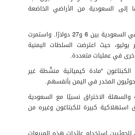
 إلى السعودية من الأراضي الخاضعة
وتتراوح أسعار هذه الحبة في السعودية بين 6 و27 دولارًا. واستمرت
يوليو، حيث اعترضت السلطات اليمنية
أخرى في عمليات متعددة.
الكبتاغون "مادة كيميائية منشّطة غير
حوثيون المخدر في اليمن بأنفسهم.
 والسهلة الاختراق نسبيًا مع السعودية
 استهلاكية كبيرة للكبتاغون وغيره من
ن للحوثيين استخدام عائدات هذه المبيعات