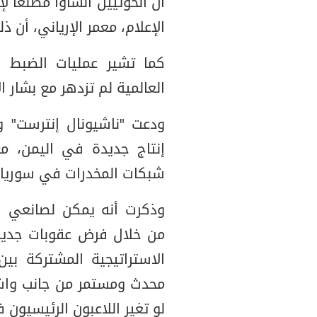
أن الحوثيين أنشأوا مصنعًا 
الإعلام، معمر الإرياني، أن ذ
كما تشير عمليات الضبط ال
العالمية لم تزدهر مع بشار 
ودعت "ناشيونال إنترست" 
إنتاج جديدة في اليمن، مع 
شبكات المخدرات في سوريا 
وذكرت أنه يمكن لصانعي ا
من خلال فرض عقوبات جديدة
الاستراتيجية المشتركة بي
محدث ومستمر من جانب واش
لو تغير اللاعبون الرئيسيون ف