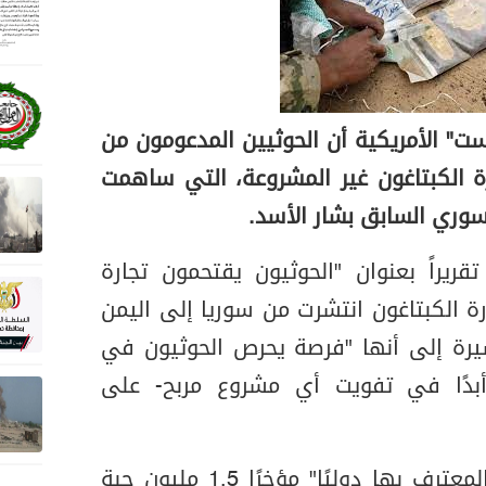
ت" الأمريكية أن الحوثيين المدعومون من
ارة الكبتاغون غير المشروعة، التي ساهمت
لسوري السابق بشار الأسد.
تقريراً بعنوان "الحوثيون يقتحمون تجارة
رة الكبتاغون انتشرت من سوريا إلى اليمن
شيرة إلى أنها "فرصة يحرص الحوثيون في
 أبدًا في تفويت أي مشروع مربح- على
وضبطت الحكومة اليمنية "المعترف بها دوليًا" مؤخرًا 1.5 مليون حبة