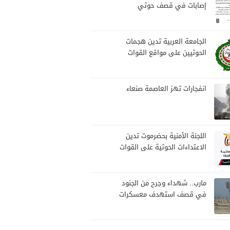
إصابات في قصف حوثي
استهدف مخيمات النازحين
بمارب
الجامعة العربية تدين هجمات
الحوثيين على مواقع القوات
المسلحة ومنطقة نجران
السعودية
انفجارات تهز العاصمة صنعاء
اللجنة الأمنية بحضرموت تدين
الاعتداءات الحوثية على القوات
المسلحة وتؤكد مواصلة
المهام الأمنية والعسكرية
مارب.. شهداء وجرح من الجنود
في قصف استهدف معسكرات
للجيش بقصف لمليشيا الحوثي