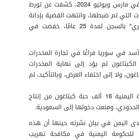
مكافحة الإرهاب في عدن في مارس ويوليو 2024، كشفت عن تورط
ت التي تم ضبطها، وانتهت القضية بإدانة
"محمد إبراهيم أحمد المطري" بالسجن لمدة 25 عامًا، خفضت في
سد في سوريا فراغًا في تجارة المخدرات
الكبتاغون لم يؤد إلى نهاية المخدرات
غون، ولا إلى اختفاء العرض، وبالتأكيد، لم
وفي يوليو ضبطت الحكومة اليمنية 16 ألف حبة كبتاغون من إنتاج
الحدودي، ومنعت دخولها إلى السعودية.
لدى اليمن في بيان نشرته حينها أن هذه
وي للحكومة اليمنية في مكافحة تهريب