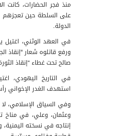
منذ فجر الحضارات، كانت الا
على السلطة حين تعجزهم ا
الدولة.
في العهد الوثني، اغتيل 
ورفع قاتلوه شعار "إنقاذ الج
صالح تحت غطاء “إنقاذ الثورة
في التاريخ اليهودي، اغت
استهدف الغدر الإخواني رأس
وفي السياق الإسلامي، لا تُ
وعثمان، وعلي، في مناخ ت
إنتاجه في نسخته اليمنية، 