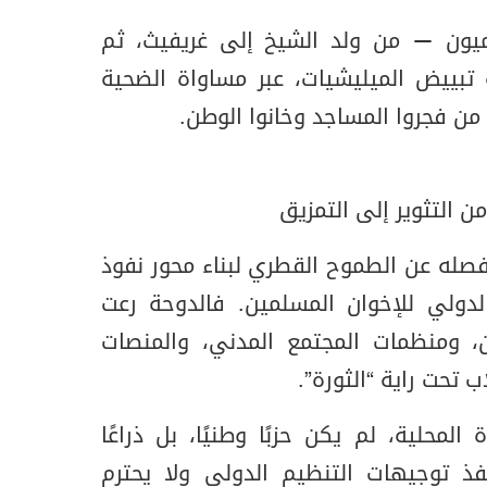
أمميون — من ولد الشيخ إلى غريفيث، ثم
بييض الميليشيات، عبر مساواة الضحية
 من فجروا المساجد وخانوا الوطن.
ن التثوير إلى التمزيق
صله عن الطموح القطري لبناء محور نفوذ
لدولي للإخوان المسلمين. فالدوحة رعت
 ومنظمات المجتمع المدني، والمنصات
ب تحت راية “الثورة”.
ة المحلية، لم يكن حزبًا وطنيًا، بل ذراعًا
 ينفذ توجيهات التنظيم الدولي ولا يحترم