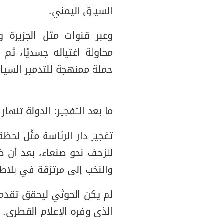
السياق اليمني.
وعبر قنوات مثل الجزيرة وا
محاولة اغتياله جسديًا، ث
حملة ممنهجة للتدمير السيا
ما بعد التفجير: الدولة تنها
تفجير دار الرئاسة مثّل لحظة
للزحف نحو صنعاء، بعد أن ض
والنخب إلى مرتزقة في بلاط 
لم يكن الحوثي ليحقق تقدمه 
الذي وفره الإعلام القطري.