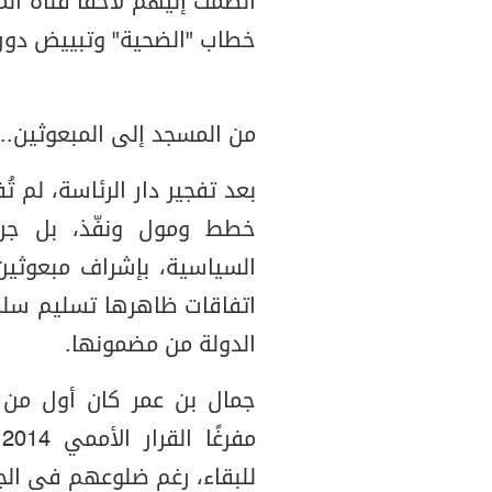
انضمت إليهم لاحقًا قناة المه
خطاب "الضحية" وتبييض دور ا
من المسجد إلى المبعوثين.. ال
بعد تفجير دار الرئاسة، لم 
خطط ومول ونفّذ، بل جرى 
السياسية، بإشراف مبعوثي
اتفاقات ظاهرها تسليم سلمي
الدولة من مضمونها.
جمال بن عمر كان أول من با
م
للبقاء، رغم ضلوعهم في الج