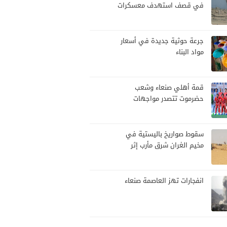
في قصف استهدف معسكرات
للجيش بقصف لمليشيا الحوثي
جرعة حوثية جديدة في أسعار
مواد البناء
قمة أهلي صنعاء وشعب
حضرموت تتصدر مواجهات
الجولة العاشرة من الدوري
اليمني
سقوط صواريخ باليستية في
مخيم الغران شرق مأرب إثر
هجوم حوثي استهدف الرويك
انفجارات تهز العاصمة صنعاء