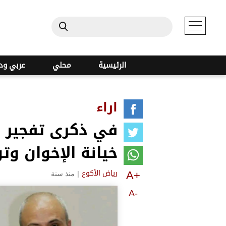
الرئيسية
محلي
عربي ود
اراء
في ذكرى تفجير جا
خيانة الإخوان وت
A+
|
منذ سنة
رياض الأكوع
A-