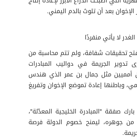
رية التي أصبحت الذراع الأبرز لإعادة إنتاج
لإخوان بعد أن تلوث بالدم اليمني.
غدر لا يأتي منفردًا
تُفتح تحقيقات شفافة، ولم تتم محاسبة من
تدوير الجريمة في دواليب المبادرات
ن أمميين مثل جمال بن عمر الذي هندس
، وباطنها إعادة تموضع الإخوان وتفريغ
رك صفقة "المبادرة الخليجية المعدّلة"،
فرغًا القرار الأممي 2014 من جوهره، ليمنح خصوم الدولة فرصة
ريمة.