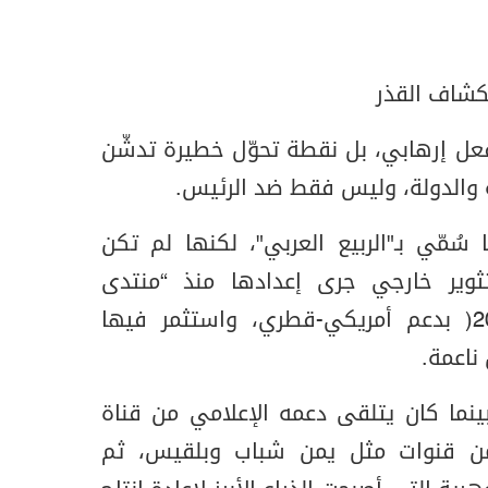
نكشاف القذر
فعل إرهابي، بل نقطة تحوّل خطيرة تدشّن
رية والدولة، وليس فقط ضد الرئيس.
ُمّي بـ"الربيع العربي"، لكنها لم تكن
ثوير خارجي جرى إعدادها منذ “منتدى
المستقبل” في قطر (2006) بدعم أمريكي-قطري، واستثمر فيها
ناعمة.
 بينما كان يتلقى دعمه الإعلامي من قناة
ة من قنوات مثل يمن شباب وبلقيس، ثم