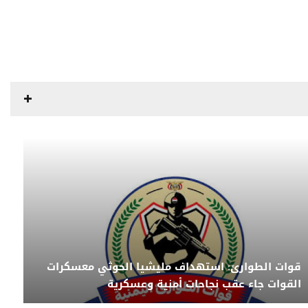
قوات الطوارئ: استهداف مليشيا الحوثي معسكرات
القوات جاء عقب نجاحات أمنية وعسكرية