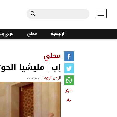
الرئيسية
محلي
عربي ود
محلي
إب | مليشيا ال
|
منذ سنة
اليمن اليوم:
A+
A-