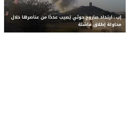
إب | ارتداد صاروخ حوثي يُصيب عددًا من عناصرها خلال
محاولة إطلاق فاشلة