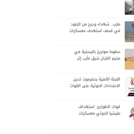
مارب.. شهداء وجرح من الجنود
في قصف استهدف معسكرات
للجيش بقصف لمليشيا الحوثي
سقوط صواريخ باليستية في
مخيم الغران شرق مأرب إثر
هجوم حوثي استهدف الرويك
اللجنة الأمنية بحضرموت تدين
الاعتداءات الحوثية على القوات
المسلحة وتؤكد مواصلة
المهام الأمنية والعسكرية
قوات الطوارئ: استهداف
مليشيا الحوثي معسكرات
القوات جاء عقب نجاحات أمنية
وعسكرية