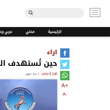
الرئيسية
محلي
عربي ود
اراء
حين تُستهدف الذا
|
منذ شهر
نوح إدريس:
A+
A-