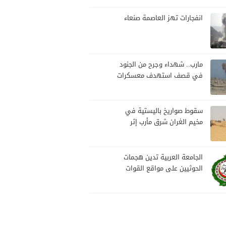
بمارب
انفجارات تهز العاصمة صنعاء
مارب.. شهداء وجرح من الجنود
في قصف استهدف معسكرات
للجيش بقصف لمليشيا الحوثي
سقوط صواريخ باليستية في
مخيم الغران شرق مأرب إثر
هجوم حوثي استهدف الرويك
الجامعة العربية تدين هجمات
الحوثيين على مواقع القوات
المسلحة ومنطقة نجران
السعودية