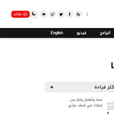
o
21
صنعاء
مباشر
البرامج
فيديو
English
كثر قراءة
نساء وأطفال وكبار سن..
إصابات في قصف حوثي
استهدف مخيمات النازحين