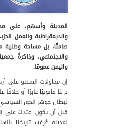
المدينة وأسهم، على مد
والديمقراطية والعمل الحزبي
صامتًا، بل مساحة وطنية مف
والاجتماعي، وذاكرةً جمع
واليمن عمومًا.
إن محاولات السطو على أرض
نزاعًا قانونيًا عابرًا أو خلافً
ليطال جوهر الحق السياسي و
قبل أن يكون اعتداءً على ا
لمدينة عُرفت تاريخيًا بأن