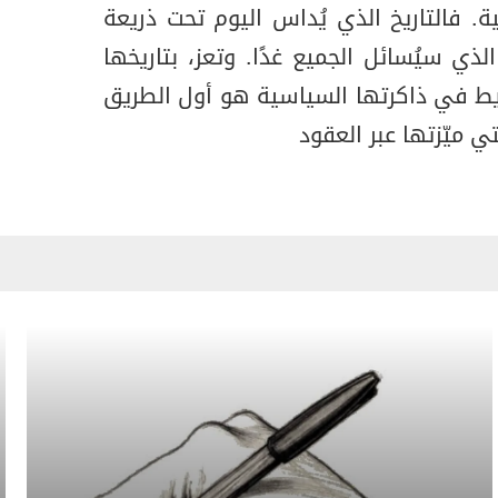
. فالتاريخ الذي يُداس اليوم تحت ذريعة
لذي سيُسائل الجميع غدًا. وتعز، بتاريخها
فريط في ذاكرتها السياسية هو أول الطريق
ي ميّزتها عبر العقود