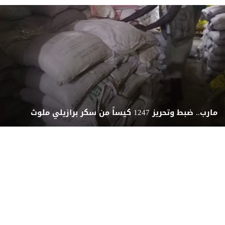
مارب.. ضبط وتحريز 1247 كيساً من سكر برازيلي ملوث