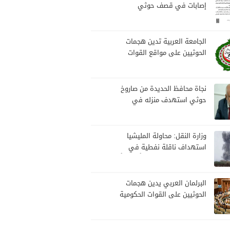
إصابات في قصف حوثي
استهدف مخيمات النازحين
بمارب
الجامعة العربية تدين هجمات
الحوثيين على مواقع القوات
المسلحة ومنطقة نجران
السعودية
نجاة محافظ الحديدة من صاروخ
حوثي استهدف منزله في
الخوخة
وزارة النقل: محاولة المليشيا
استهداف ناقلة نفطية في
ميناء المخا تمثل تهديداً خطيراً
لأمن وسلامة الملاحة البحرية
البرلمان العربي يدين هجمات
الحوثيين على القوات الحكومية
اليمنية ومنطقة نجران