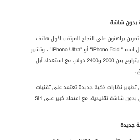
ة بدون شاشة
ستثمرين يراهنون على النجاح المرتقب لأول هاتف
آيفون قابل للطي، والذي قد يحمل اسم " iPhone Fold" أو "iPhone Ultra" ، وتشير
التسريبات إلى أن سعر الجهاز قد يتراوح بين 2000 و2400 دولار، مع استعداد آبل
ق.
 تطوير نظارات ذكية جديدة تعتمد على تقنيات
الذكاء البصري، ويُقال إنها ستأتي بدون شاشة تقليدية، مع اعتماد كبير على Siri
لة جديدة