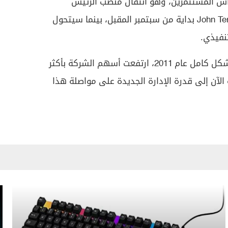
اس المستثمرين، وهو انتقال منصب الرئيس
التنفيذي من Tim Cook إلى John Ternus بداية من سبتمبر المقبل، بينما سيتحول
نفيذي.
ومنذ تولي تيم كوك قيادة آبل بشكل كامل عام 2011، ارتفعت أسهم الشركة بأكثر
 تتجه الآن إلى قدرة الإدارة الجديدة على مواصلة هذا