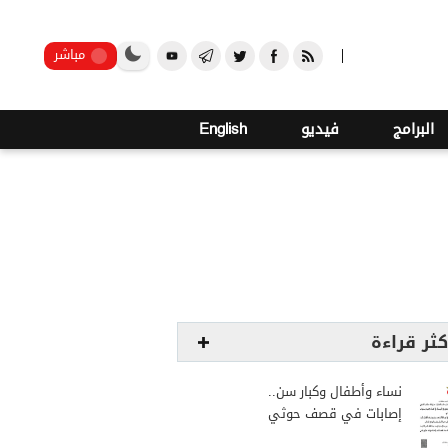
صنعاء
مباشر
البرامج
فيديو
English
كثر قراءة
نساء وأطفال وكبار سن..
إصابات في قصف حوثي
استهدف مخيمات النازحين