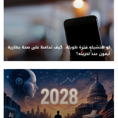
لو هتشيله فترة طويلة.. كيف تحافظ على صحة بطارية
آيفون عند تخزينه؟