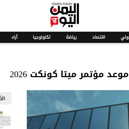
o
18
ولي
اقتصاد
رياضة
تكنولوجيا
آراء
وعد مؤتمر ميتا كونكت 2026
الأ