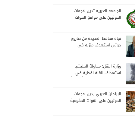
بمارب
الجامعة العربية تدين هجمات
الحوثيين على مواقع القوات
المسلحة ومنطقة نجران
السعودية
نجاة محافظ الحديدة من صاروخ
حوثي استهدف منزله في
الخوخة
وزارة النقل: محاولة المليشيا
استهداف ناقلة نفطية في
ميناء المخا تمثل تهديداً خطيراً
لأمن وسلامة الملاحة البحرية
البرلمان العربي يدين هجمات
الحوثيين على القوات الحكومية
اليمنية ومنطقة نجران