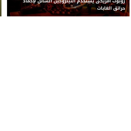
روبوت أمريكى يستخدم النيتروجين السائل لإخماد
حرائق الغابات