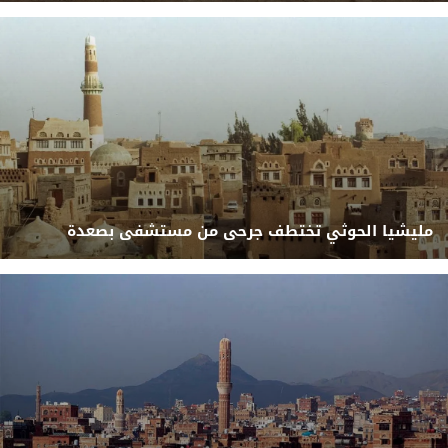
مليشيا الحوثي تختطف جرحى من مستشفى بصعدة