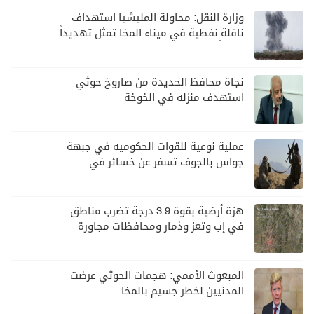
وزارة النقل: محاولة المليشيا استهداف
ناقلة نفطية في ميناء المخا تمثل تهديداً
خطيراً لأمن وسلامة الملاحة البحرية
نجاة محافظ الحديدة من صاروخ حوثي
استهدف منزله في الخوخة
عملية نوعية للقوات الحكوميه في جبهة
جواس بالجوف تسفر عن خسائر في
صفوف الحوثيين
هزة أرضية بقوة 3.9 درجة تضرب مناطق
في إب وتعز وذمار ومحافظات مجاورة
المبعوث الأممي: هجمات الحوثي عرضت
المدنيين لخطر جسيم بالمخا