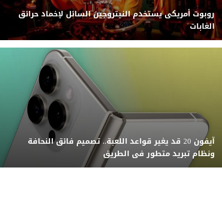
روبوت أمريكى يستخدم النيتروجين السائل لإخماد حرائق
الغابات
آيفون 20 قد يغير قواعد اللعبة.. تصميم فائق النحافة
ونظام تبريد متطور فى الطريق