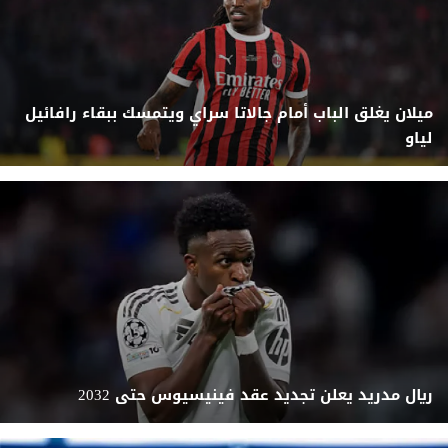
ميلان يغلق الباب أمام جالاتا سراي ويتمسك ببقاء رافائيل
لياو
ريال مدريد يعلن تجديد عقد فينيسيوس حتى 2032