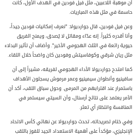
أن موهبة اللاعبين، مثل فيل فودين في الهدف الأول، كانت
حاسمة في مثل هذه المباريات.
وعن فيل فودين، قال جوارديولا: "نعرف إمكانيات فودين جيداً،
وأنا أقدره كثيراً. إنه عدّاء ومقاتل لا يُصدق، ويمنح الفريق
حيوية رائعة في الثلث الهجومي الأخير". وأضاف أن تأثير البدلاء
مثل ريان شرقي وكوفاسيتش وفودين كان واضحاً خلال اللقاء.
كما امتدح جوارديولا الأداء الهجومي لفريقه، مشيراً إلى أن
سافينيو وأنطوان سيمينيو وعمر مرموش يسجلون الأهداف
باستمرار عند اقترابهم من المرمى. وحول سباق اللقب، أكد أن
الأمر يعتمد على نتائج أرسنال، وأن السيتي سيستمر في
المنافسة وانتظار أي تعثر.
وفي ختام تصريحاته، تحدث جوارديولا عن نهائي كأس الاتحاد
الإنجليزي، مؤكداً على أهمية الاستعداد الجيد للفوز باللقب