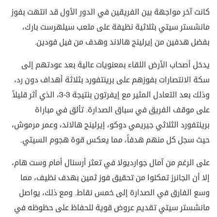
كانت آخر مواجهة بين الفريقين في الدور الأول قد انتهت بفوز
مانشستر سيتي بثلاثية نظيفة على ملعب سيلهرست بارك،
بفضل هدفين من إيرلينج هالاند وهدف من فيل فودين.
يدخل أصحاب الأرض اللقاء بمعنويات عالية بعد عودتهم إلى
سكة الانتصارات بفوزهم على برينتفورد بثلاثة أهداف دون رد،
وذلك بعد التعادل المثير مع إيفرتون بنتيجة 3-3، الذي أثر قليلاً
على موقف الفريق في سباق الصدارة. تألق في مباراة
برينتفورد الثلاثي جيريمي دوكو، إيرلينج هالاند، وعمر مرموش،
حيث سجل كل منهم هدفاً، مما يعكس قوة هجوم السيتي.
على الرغم من آمال جوارديولا في تعثر أرسنال أمام وست هام،
إلا أن الجانرز تمكنوا من تحقيق فوز ثمين بهدف نظيف، مما
وسع الفارق في الصدارة إلى خمس نقاط. ومع ذلك، يواصل
مانشستر سيتي تقديم عروض قوية للحفاظ على حظوظه في