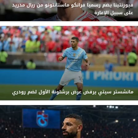
فيورنتينا يضم رسميا فرانكو ماستانتونو من ريال مدريد
على سبيل الإعارة
مانشستر سيتي يرفض عرض برشلونة الأول لضم رودري