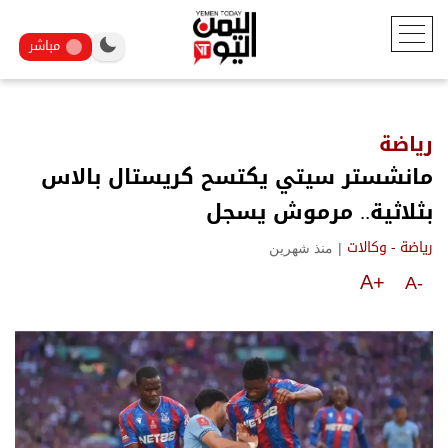
مباشر
رياضة
مانشستر سيتي يكتسح كريستال بالاس
بثلاثية.. مرموش يسجل
|
منذ شهرين
رياضة - وكالات
A+
A-