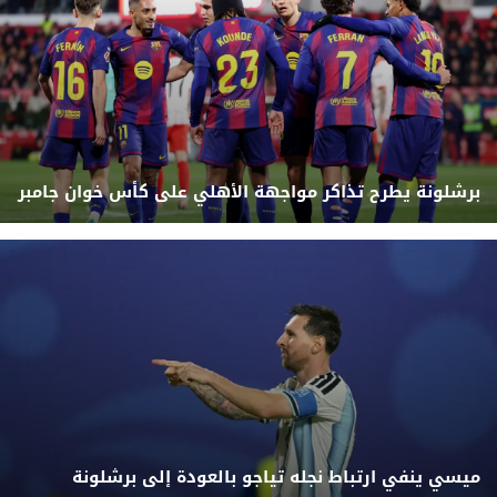
برشلونة يطرح تذاكر مواجهة الأهلي على كأس خوان جامبر
ميسي ينفي ارتباط نجله تياجو بالعودة إلى برشلونة