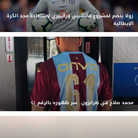
زولا ينضم لمشروع مانشيني ورانييري لإستعادة مجد الكرة
الإيطالية
محمد صلاح في طرابزون.. سر ظهوره بالرقم 61