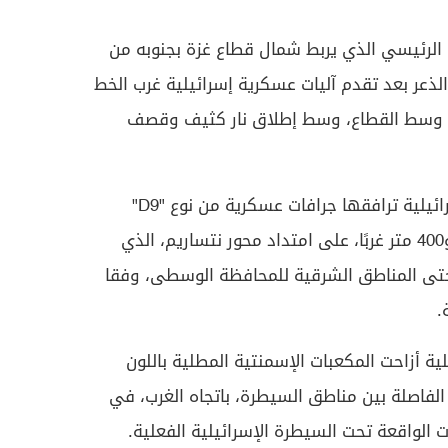
الرئيسي الذي يربط شمال قطاع غزة بجنوبه من
الذعر بعد تقدم آليات عسكرية إسرائيلية غرب الخط
م وسط القطاع، وسط إطلاق نار كثيف وقصف
وأفاد شهود عيان، بأن دبابات إسرائيلية ترافقها جرافات عسكرية من نوع "D9"
توغلت لمسافة تراوحت بين 200 و400 متر غربًا، على امتداد محور نتساريم، الذي
تى المناطق الشرقية للمحافظة الوسطى، وفقا
.
ية أزاحت المكعبات الإسمنتية المطلية باللون
الفاصلة بين مناطق السيطرة، باتجاه الغرب، في
لواقعة تحت السيطرة الإسرائيلية الفعلية.