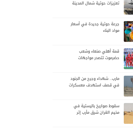
تعزيزات حوثية شمال المدينة
وترفع جاهزيتها لمواجهة أي
تصعيد
جرعة حوثية جديدة في أسعار
مواد البناء
قمة أهلي صنعاء وشعب
حضرموت تتصدر مواجهات
الجولة العاشرة من الدوري
اليمني
مارب.. شهداء وجرح من الجنود
في قصف استهدف معسكرات
للجيش بقصف لمليشيا الحوثي
سقوط صواريخ باليستية في
مخيم الغران شرق مأرب إثر
هجوم حوثي استهدف الرويك