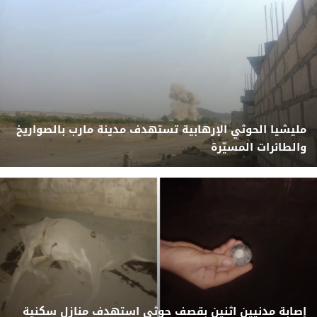
مليشيا الحوثي الإرهابية تستهدف مدينة مارب بالصواريخ
والطائرات المسيّرة
إصابة مدنيين اثنين بقصف حوثي استهدف منازل سكنية