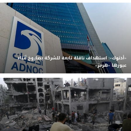
«أدنوك»: استهداف ناقلة تابعة للشركة بصاروخ أثناء
عبورها «هرمز»