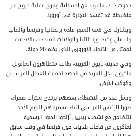
حدوث ذلك، ما يزيد من احتمالية وقوع عملية خروج غير
منضبطة قد تفسد التجارة في أوروبا.
ويشارك في قمة السبع قادة بريطانيا وفرنسا وألمانيا
واليابان وكندا وإيطاليا والولايات المتحدة، بالإضافة
لممثل عن الاتحاد الأوروبي الذي يضم 28 دولة.
وفي مدينة بايون القريبة، طالب متظاهرون إيمانويل
ماكرون ببذل المزيد من الجهد لحماية العمال الفرنسيين
وكوكب الأرض.
وحمل عدد من النشطاء، بعضهم يرتدي سترات صفراء،
صورا للرئيس الفرنسي أثناء مسيراتهم اليوم الأحد
للتضامن مع نشطاء بيئيين أزاحوا الصور الرسمية
لماكرون من قاعات بلديات حول فرنسا في وقت سابق