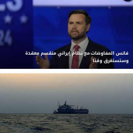
فانس المفاوضات مع نظام إيراني منقسم معقدة
وستستغرق وقتا