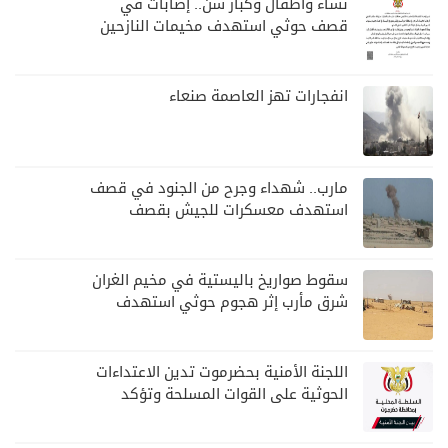
نساء وأطفال وكبار سن.. إصابات في
قصف حوثي استهدف مخيمات النازحين
بمارب
انفجارات تهز العاصمة صنعاء
مارب.. شهداء وجرح من الجنود في قصف
استهدف معسكرات للجيش بقصف
لمليشيا الحوثي
سقوط صواريخ باليستية في مخيم الغران
شرق مأرب إثر هجوم حوثي استهدف
الرويك
اللجنة الأمنية بحضرموت تدين الاعتداءات
الحوثية على القوات المسلحة وتؤكد
مواصلة المهام الأمنية والعسكرية