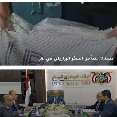
ضبط 73 طناً من السكر البرازيلي في تعز