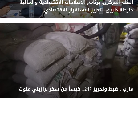
البنك المركزي: برنامج الإصلاحات الاقتصادية والمالية
خارطة طريق لتعزيز الاستقرار الاقتصادي
مارب.. ضبط وتحريز 1247 كيساً من سكر برازيلي ملوث