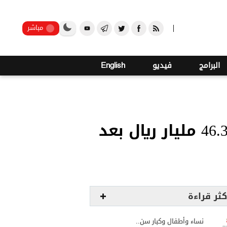
صنعاء
مباشر
البرامج
فيديو
English
ارتفاع قيمة الطرح الثانوي لأسهم "أرامكو" إلى 46.3 مليار ريال بعد
كثر قراءة
نساء وأطفال وكبار سن..