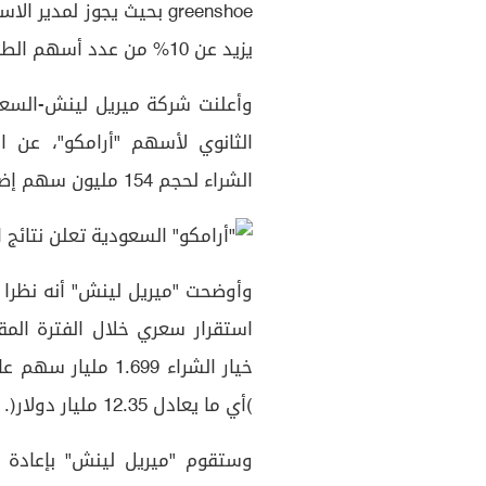
greenshoe بحيث يجوز لمد
يزيد عن 10% من عدد أسهم الطرح بسعر الطرح النهائي البالغ 27.25 ريال للسهم.
وأعلنت شركة ميريل لينش-السعو
الثانوي لأسهم "أرامكو"، عن ا
الشراء لحجم 154 مليون سهم إضافي، بسعر الطرح والبالغ 27.25 ريال لكل سهم.
وأوضحت "ميريل لينش" أنه نظرا ل
استقرار سعري خلال الفترة المق
(أي ما يعادل 12.35 مليار دولار).
وستقوم "ميريل لينش" بإعادة 