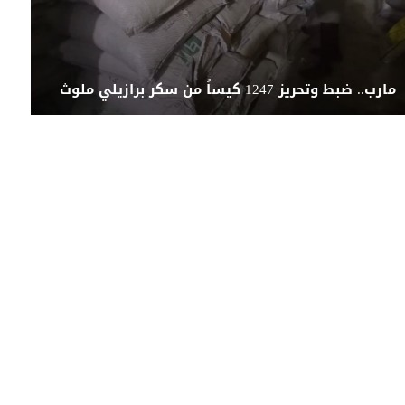
مارب.. ضبط وتحريز 1247 كيساً من سكر برازيلي ملوث