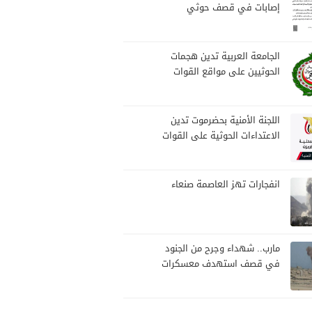
إصابات في قصف حوثي
استهدف مخيمات النازحين
بمارب
الجامعة العربية تدين هجمات
الحوثيين على مواقع القوات
المسلحة ومنطقة نجران
السعودية
اللجنة الأمنية بحضرموت تدين
الاعتداءات الحوثية على القوات
المسلحة وتؤكد مواصلة
المهام الأمنية والعسكرية
انفجارات تهز العاصمة صنعاء
مارب.. شهداء وجرح من الجنود
في قصف استهدف معسكرات
للجيش بقصف لمليشيا الحوثي