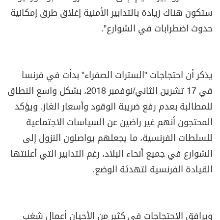
ستكون هناك زيادة بالتدابير الأمنية إغلاق طرق إمكانية
حدوث اضطرابات في الشوارع".
يذكر أن احتجاجات "السترات الصفراء" بدأت في فرنسا
في 17 تشرين الثاني/نوفمبر 2018، بشكل واسع النطاق
للمطالبة بعدم رفع ضريبة الوقود وأسعار الغاز. ويؤكد
المحتجون أنهم غير راضين عن السياسات الاجتماعية
للسلطات الفرنسية، ما يجعلهم يواصلون النزول إلى
الشوارع في جميع أنحاء البلاد، رغم التدابير التي أعلنتها
القيادة الفرنسية لتهدئة الوضع.
ويرافق الاحتجاجات في كثير من الأحيان أعمال شغب