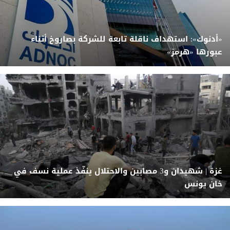
«أدنوك»: استهداف ناقلة تابعة للشركة بصاروخ أثناء
عبورها «هرمز»
غزة | شهيدان و3 مصابين والاحتلال ينفّذ عملية نسف في
خان يونس