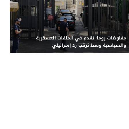
مفاوضات روما: تقدم في الملفات العسكرية
والسياسية وسط ترقب رد إسرائيلي