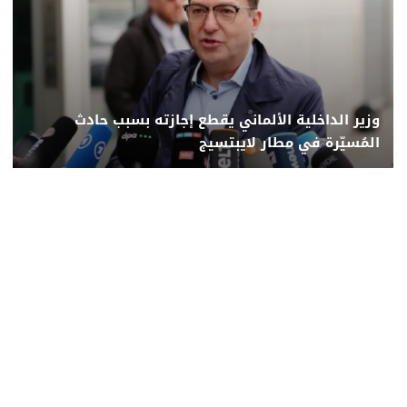
وزير الداخلية الألماني يقطع إجازته بسبب حادث
المُسيّرة في مطار لايبتسيج