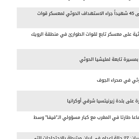
مراسلنا: ارتفاع حصيلة الشهداء إلى 45 شهيداً جراء الاستهداف الحوثي لمعسكر قوات
ة على معسكر تابع لقوات الطوارئ في منطقة الرويك
بمسيرة تابعة لمليشيا الحوثي
وثي في صحراء الجوف
ة على بلدة زيرنيتسيا شرقي أوكرانيا
تماعا طارئا في المغرب مع كبار مسؤولي الـ"فيفا" وسط
مفوض الأمم المتحدة لحقوق الإنسان: 27 حالة إعدام في إيران مرتبطة بالاحتجاجات التي