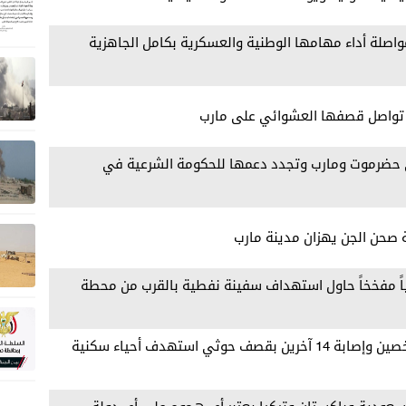
اصلة أداء مهامها الوطنية والعسكرية بكامل الجاهزية
ية تواصل قصفها العشوائي على مارب
في حضرموت ومارب وتجدد دعمها للحكومة الشرعية في
ة صحن الجن يهزان مدينة مارب
ثياً مفخخاً حاول استهداف سفينة نفطية بالقرب من محطة
وزير الصحة قاسم بحيبح: مقتل شخصين وإصابة 14 آخرين بقصف حوثي استهدف أحياء سكنية