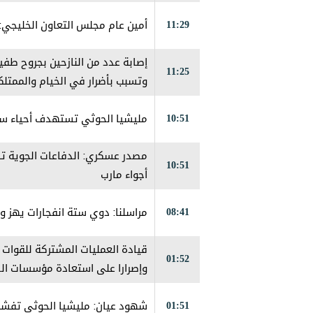
11:29
أمين عام مجلس التعاون الخليجي:
إصابة عدد من النازحين بجروح طف
11:25
وتسبب بأضرار في الخيام والممتلك
10:51
مليشيا الحوثي تستهدف أحياء سكن
مصدر عسكري: الدفاعات الجوية تس
10:51
أجواء مارب
08:41
مراسلنا: دوي ستة انفجارات يهز 
قيادة العمليات المشتركة للقوات ا
01:52
وإصرارا على استعادة مؤسسات الد
01:51
شهود عيان: ‏مليشيا الحوثي تفش