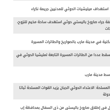
 استهداف ميليشيات الحوثي للمدنيين جريمة نكراء
يفة جراء صاروخ باليستي حوثي استهدف ساحة مخيم للنزوح،
ات
ية في مدينة مارب بالصواريخ والطائرات المسيرة
قط عددا من الطائرات المسيرة التابعة لمليشيا الحوثي في
وسط مدينة مارب
لمسلحة: الاعتداء الحوثي الجبان يزيد القوات المسلحة ثباتا
ولة
ل في إطلاق صاروخ باليستي من ذي السفال بمحافظة إب