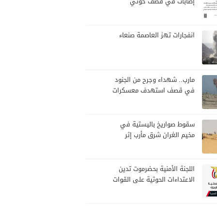
إصابات في قصف حوثي
استهدف مخيمات النازحين
بمارب
انفجارات تهز العاصمة صنعاء
مارب.. شهداء وجرح من الجنود
في قصف استهدف معسكرات
للجيش بقصف لمليشيا الحوثي
سقوط صواريخ باليستية في
مخيم الغران شرق مأرب إثر
هجوم حوثي استهدف الرويك
اللجنة الأمنية بحضرموت تدين
الاعتداءات الحوثية على القوات
المسلحة وتؤكد مواصلة
المهام الأمنية والعسكرية