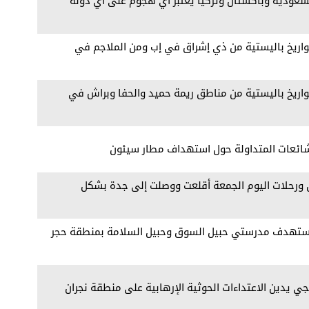
سعودية وباكستان وتركيا يعتبر ‏أي هجوم على أي دولة
اريخ باليستية من ذي إشراق في إب ومن الملاجم في
اريخ باليستية من مناطق ريمة حميد والحفا وبراش في
شائعات المتداولة حول استهداف مطار سيئون
ن ورحلات اليوم الجمعة أقلعت ووصلت إلى جدة بشكل
ر يستهدف مدرستي حبيل السوق وحبيل السلامة بمنطقة حجر
جي يدين الاعتداءات الحوثية الإرهابية على منطقة نجران