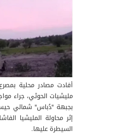
مليشيات الحوثي، جراء موا
بجبهة "دُباس" شمالي حيس 
إثر محاولة المليشيا الفاش
السيطرة عليها.