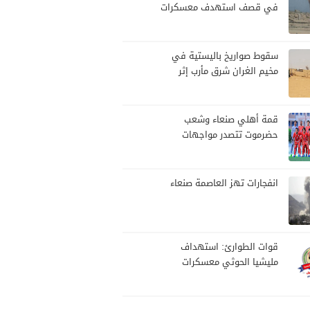
في قصف استهدف معسكرات
للجيش بقصف لمليشيا الحوثي
سقوط صواريخ باليستية في
مخيم الغران شرق مأرب إثر
هجوم حوثي استهدف الرويك
قمة أهلي صنعاء وشعب
حضرموت تتصدر مواجهات
الجولة العاشرة من الدوري
اليمني
انفجارات تهز العاصمة صنعاء
قوات الطوارئ: استهداف
مليشيا الحوثي معسكرات
القوات جاء عقب نجاحات أمنية
وعسكرية