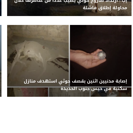
إب | ارتداد صاروخ حوثي يُصيب عددًا من عناصرها خلال
محاولة إطلاق فاشلة
إصابة مدنيين اثنين بقصف حوثي استهدف منازل
سكنية في حيس جنوب الحديدة