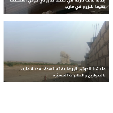
إصابة عائلة نازحة في قصف صاروخي حوثي استهدف
مخيما للنزوح في مارب
مليشيا الحوثي الإرهابية تستهدف مدينة مارب
بالصواريخ والطائرات المسيّرة