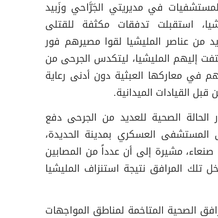
ستشفيات في مديريتي الجَرَّاحي وزَبيد
شيا، استقبلت تدفقات مكثفة للقتلى
يد من عناصر المليشيا لقوا مصيرهم فور
تفت إليهم المليشيا، ليتكدس الجرحى من
بهم في معاركها العبثية دون أدنى رعاية
قبل القيادات الميدانية.
 الحالة الصحية للعديد من الجرحى دفع
لى المستشفى العسكري بمدينة الحديدة،
نعاء، مشيرة إلى أن عدداً من المصابين
ل تلك المرافق نتيجة استنزاف المليشيا
افق الصحية المتاخمة لمناطق المواجهات