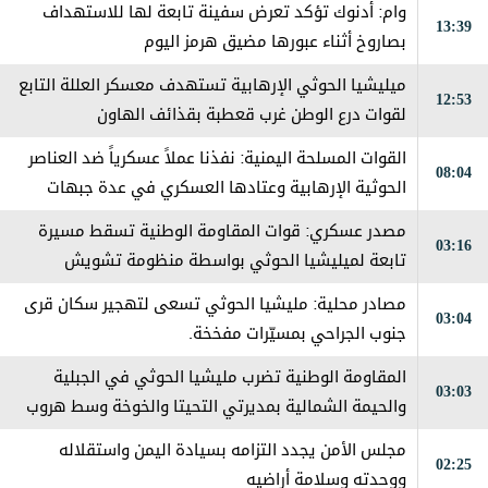
وام: أدنوك تؤكد تعرض سفينة تابعة لها للاستهداف
13:39
بصاروخ أثناء عبورها مضيق هرمز اليوم
ميليشيا الحوثي الإرهابية تستهدف معسكر العللة التابع
12:53
لقوات درع الوطن غرب قعطبة بقذائف الهاون
القوات المسلحة اليمنية: نفذنا عملاً عسكرياً ضد العناصر
08:04
الحوثية الإرهابية وعتادها العسكري في عدة جبهات
ومحاور على طول خطوط التماس
مصدر عسكري: قوات المقاومة الوطنية تسقط مسيرة
03:16
تابعة لميليشيا الحوثي بواسطة منظومة تشويش
إلكتروني جنوب الحديدة
مصادر محلية: مليشيا الحوثي تسعى لتهجير سكان قرى
03:04
جنوب الجراحي بمسيّرات مفخخة.
المقاومة الوطنية تضرب مليشيا الحوثي في الجبلية
03:03
والحيمة الشمالية بمديرتي التحيتا والخوخة وسط هروب
جماعي من قبل العناصر الإرهابية
مجلس الأمن يجدد التزامه بسيادة اليمن واستقلاله
02:25
ووحدته وسلامة أراضيه