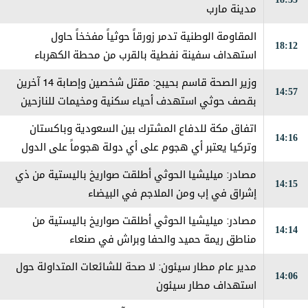
مدينة مارب
المقاومة الوطنية تدمر زورقاً حوثياً مفخخاً حاول
18:12
استهداف سفينة نفطية بالقرب من محطة الكهرباء
بالمخا
وزير الصحة قاسم بحيبح: مقتل شخصين وإصابة 14 آخرين
14:57
بقصف حوثي استهدف أحياء سكنية ومخيمات للنازحين
في مارب
اتفاق مكة للدفاع المشترك بين السعودية وباكستان
14:16
وتركيا يعتبر ‏أي هجوم على أي دولة هجوماً على الدول
الثلاث
مصادر: ميليشيا الحوثي أطلقت صواريخ باليستية من ذي
14:15
إشراق في إب ومن الملاجم في البيضاء
مصادر: ميليشيا الحوثي أطلقت صواريخ باليستية من
14:14
مناطق ريمة حميد والحفا وبراش في صنعاء
مدير عام مطار سيئون: لا صحة للشائعات المتداولة حول
14:06
استهداف مطار سيئون