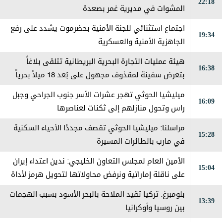
22:18
المشوات في مديرية غمر بصعدة
اجتماع استثنائي للجنة الأمنية بحضرموت يشدد على رفع
19:34
الجاهزية الأمنية والعسكرية
هيئة عمليات التجارة البحرية البريطانية تتلقى بلاغاً
16:38
بتعرض سفينة لمقذوف مجهول على بُعد 18 ميلاً بحرياً
شرقي مدينة خصب في سلطنة عمان، مما أدى إلى اندلاع
ميليشيا الحوثي تهجر عشرات الأسر جنوب الجراحي وجبل
16:09
حريق على متنها وتم إخماده
راس وتحول منازلهم إلى ثكنات لعناصرها
مراسلنا: ميليشيا الحوثي تقصف مجددًا الأحياء السكنية
15:28
في مارب بالطائرات المسيرة
الأمين العام لمجلس التعاون الخليجي: ندين اعتداء إيران
15:04
على ناقلة إماراتية ونرفض محاولاتها لتحويل هرمز لأداة
ضغط
بلومبرغ: تركيا تقيد الملاحة بالبحر الأسود بسبب الهجمات
13:39
بين روسيا وأوكرانيا