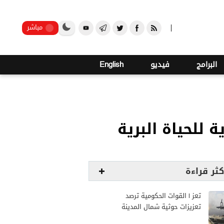
o
21
صنعاء
مباشر
البرامج
فيديو
English
 للحياة البرية
كثر قراءة
تعز | القوات الحكومية ترصد
تعزيزات حوثية شمال المدينة
وترفع جاهزيتها لمواجهة أي