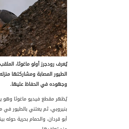
يُعرف رودجرز أولو ماغوثا، الملقب
الطيور المصابة ومشاركتها منزله، م
وجهوده في الحفاظ عليها.
يُظهر مقطع فيديو ماغوثا وهو يجم
بنيروبي، ثم يعتني بالطيور في م
أبو قردان، والحمام بحرية حوله 