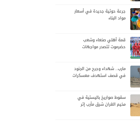
تصعيد
جرعة حوثية جديدة في أسعار
مواد البناء
قمة أهلي صنعاء وشعب
حضرموت تتصدر مواجهات
الجولة العاشرة من الدوري
اليمني
مارب.. شهداء وجرح من الجنود
في قصف استهدف معسكرات
للجيش بقصف لمليشيا الحوثي
سقوط صواريخ باليستية في
مخيم الغران شرق مأرب إثر
هجوم حوثي استهدف الرويك