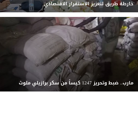
خارطة طريق لتعزيز الاستقرار الاقتصادي
مارب.. ضبط وتحريز 1247 كيساً من سكر برازيلي ملوث