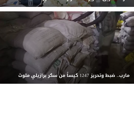
مارب.. ضبط وتحريز 1247 كيساً من سكر برازيلي ملوث