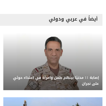
أيضاً في عربي ودولي
إصابة 11 مدنيًا بينهم طفل وامرأة في اعتداء حوثي
على نجران