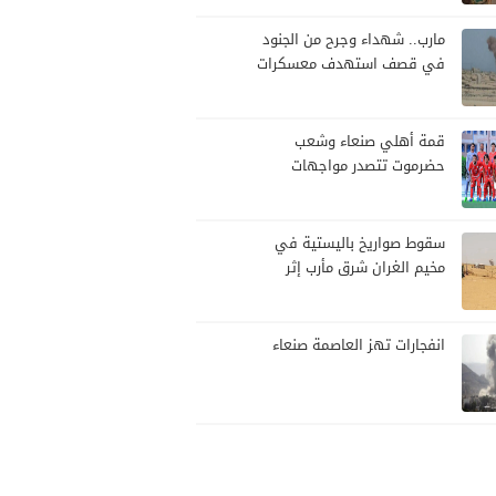
مارب.. شهداء وجرح من الجنود
في قصف استهدف معسكرات
للجيش بقصف لمليشيا الحوثي
قمة أهلي صنعاء وشعب
حضرموت تتصدر مواجهات
الجولة العاشرة من الدوري
اليمني
سقوط صواريخ باليستية في
مخيم الغران شرق مأرب إثر
هجوم حوثي استهدف الرويك
انفجارات تهز العاصمة صنعاء