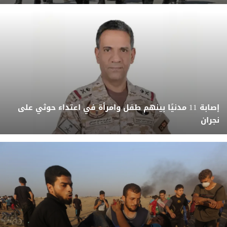
إصابة 11 مدنيًا بينهم طفل وامرأة في اعتداء حوثي على
نجران