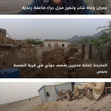
عمران| وفاة شاب وتضرر منزل جراء صاعقة رعدية
الحديدة| إصابة مدنيين بقصف حوثي في قرية النفسة
بحيس