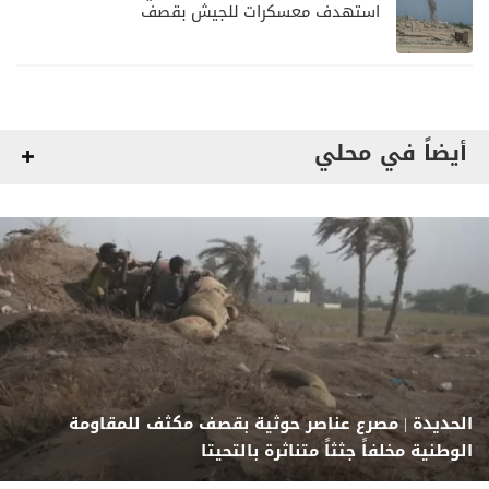
استهدف معسكرات للجيش بقصف
لمليشيا الحوثي
أيضاً في محلي
الحديدة | مصرع عناصر حوثية بقصف مكثف للمقاومة
الوطنية مخلفاً جثثاً متناثرة بالتحيتا