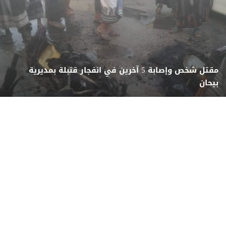
مقتل شخص وإصابة 5 آخرين في انفجار قنبلة بمديرية
بيحان