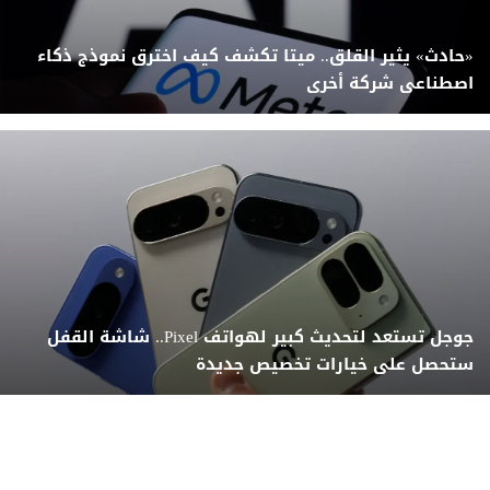
«حادث» يثير القلق.. ميتا تكشف كيف اخترق نموذج ذكاء
اصطناعى شركة أخرى
جوجل تستعد لتحديث كبير لهواتف Pixel.. شاشة القفل
ستحصل على خيارات تخصيص جديدة