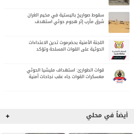
لمليشيا الحوثي
سقوط صواريخ باليستية في مخيم الغران
شرق مأرب إثر هجوم حوثي استهدف
الرويك
اللجنة الأمنية بحضرموت تدين الاعتداءات
الحوثية على القوات المسلحة وتؤكد
مواصلة المهام الأمنية والعسكرية
قوات الطوارئ: استهداف مليشيا الحوثي
معسكرات القوات جاء عقب نجاحات أمنية
وعسكرية
أيضاً في محلي