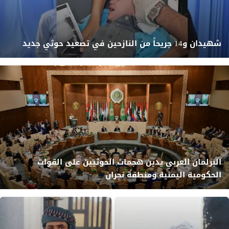
شهيدان و14 جريحاً من النازحين في تصعيد حوثي جديد
البرلمان العربي يدين هجمات الحوثيين على القوات
الحكومية اليمنية ومنطقة نجران