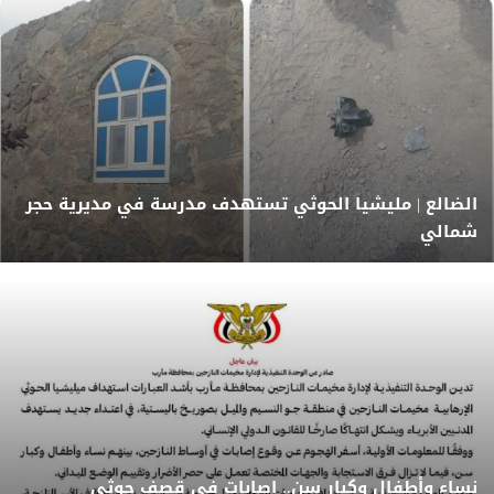
الضالع | مليشيا الحوثي تستهدف مدرسة في مديرية حجر
شمالي
نساء وأطفال وكبار سن.. إصابات في قصف حوثي