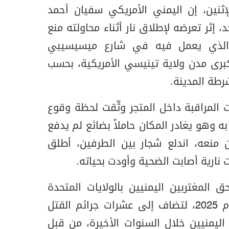
ثنين، إن اليمني الأمريكي سفيان أحمد
د، إثر تعرضه لإطلاق نار أثناء محاولته منع
الذي يعمل فيه في شارع ميسيسيبي
برى مدن ولاية تينيسي الأمريكية، بحسب
رطة المدينة.
المراقبة داخل المتجر وثّقت لحظة وقوع
ه وهو يغادر المكان حاملاً بضائع لم يدفع
 منعه، اندلع شجار بين الطرفين، أطلق
 نارية أصابت الضحية وأودت بحياته.
 المغتربين اليمنيين بالولايات المتحدة
هي الرابعة منذ مطلع العام 2025، لتضاف إلى عشرات جرائم القتل
اليمنيين خلال السنوات الأخيرة، من قبل