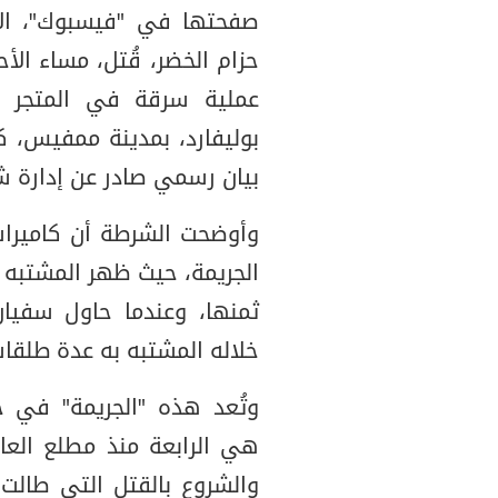
صفحتها في "فيسبوك"، الإ
حزام الخضر، قُتل، مساء الأح
عملية سرقة في المتجر 
بوليفارد، بمدينة ممفيس، ك
بيان رسمي صادر عن إدارة ش
وأوضحت الشرطة أن كاميرات 
الجريمة، حيث ظهر المشتبه ب
ثمنها، وعندما حاول سفيان
خلاله المشتبه به عدة طلقات
وتُعد هذه "الجريمة" في حق
والشروع بالقتل التي طالت 