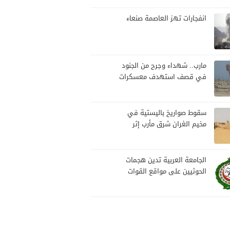
بمارب
انفجارات تهز العاصمة صنعاء
مارب.. شهداء وجرح من الجنود
في قصف استهدف معسكرات
للجيش بقصف لمليشيا الحوثي
سقوط صواريخ باليستية في
مخيم الغران شرق مأرب إثر
هجوم حوثي استهدف الرويك
الجامعة العربية تدين هجمات
الحوثيين على مواقع القوات
المسلحة ومنطقة نجران
السعودية