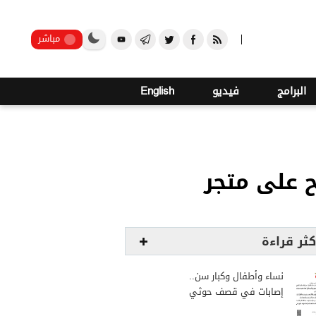
صنعاء
مباشر
البرامج
فيديو
English
 على متجر
كثر قراءة
نساء وأطفال وكبار سن..
إصابات في قصف حوثي
استهدف مخيمات النازحين