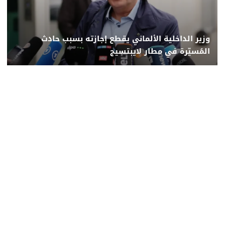
وزير الداخلية الألماني يقطع إجازته بسبب حادث
المُسيّرة في مطار لايبتسيج