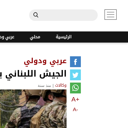
الرئيسية
محلي
عربي ود
عربي ودولي
الجيش اللبناني 
|
منذ سنة
وكالات
A+
A-