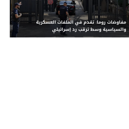
مفاوضات روما: تقدم في الملفات العسكرية
والسياسية وسط ترقب رد إسرائيلي