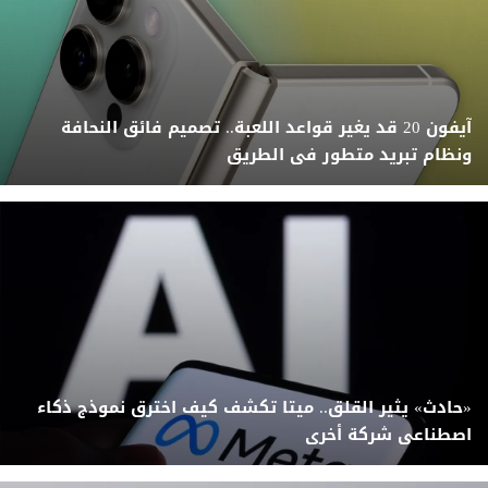
آيفون 20 قد يغير قواعد اللعبة.. تصميم فائق النحافة
ونظام تبريد متطور فى الطريق
«حادث» يثير القلق.. ميتا تكشف كيف اخترق نموذج ذكاء
اصطناعى شركة أخرى