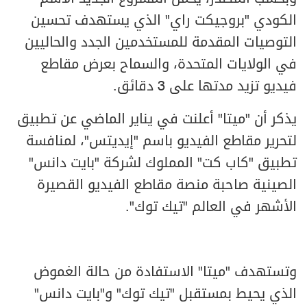
الكودي "بروجيكت راي" الذي يستهدف تحسين
التوصيات المقدمة للمستخدمين الجدد والحاليين
في الولايات المتحدة، والسماح بعرض مقاطع
فيديو تزيد مدتها على 3 دقائق.
يذكر أن "ميتا" أعلنت في يناير الماضي عن تطبيق
لتحرير مقاطع الفيديو باسم "إيديتس"، لمنافسة
تطبيق "كاب كت" المملوك لشركة "بايت دانس"
الصينية صاحبة منصة مقاطع الفيديو القصيرة
الأشهر في العالم "تيك توك".
وتستهدف "ميتا" الاستفادة من حالة الغموض
الذي يحيط بمستقبل "تيك توك" و"بايت دانس"