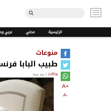
الرئيسية
محلي
عربي ود
منوعات
طبيب البابا فرنس
|
منذ سنة
وكالات
A+
A-