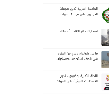
بمارب
الجامعة العربية تدين هجمات
الحوثيين على مواقع القوات
المسلحة ومنطقة نجران
السعودية
انفجارات تهز العاصمة صنعاء
مارب.. شهداء وجرح من الجنود
في قصف استهدف معسكرات
للجيش بقصف لمليشيا الحوثي
اللجنة الأمنية بحضرموت تدين
الاعتداءات الحوثية على القوات
المسلحة وتؤكد مواصلة
المهام الأمنية والعسكرية