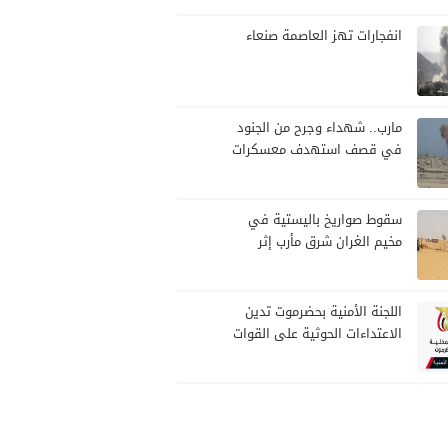
بمارب
انفجارات تهز العاصمة صنعاء
مارب.. شهداء وجرح من الجنود
في قصف استهدف معسكرات
للجيش بقصف لمليشيا الحوثي
سقوط صواريخ باليستية في
مخيم الغران شرق مأرب إثر
هجوم حوثي استهدف الرويك
اللجنة الأمنية بحضرموت تدين
الاعتداءات الحوثية على القوات
المسلحة وتؤكد مواصلة
المهام الأمنية والعسكرية