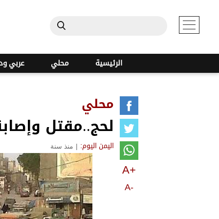
الرئيسية
محلي
عربي ود
محلي
لحج..مقتل وإصابة 5 أشخاص في حادثة عبث بقنبلة ي
|
منذ سنة
اليمن اليوم:
A+
A-