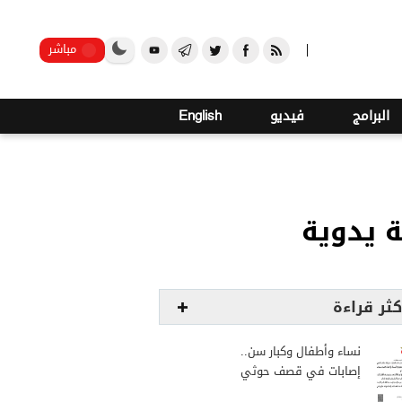
o
22
صنعاء
مباشر
البرامج
فيديو
English
كثر قراءة
نساء وأطفال وكبار سن..
إصابات في قصف حوثي
استهدف مخيمات النازحين