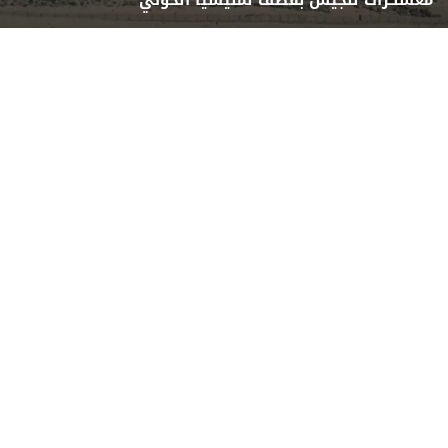
معسكرات للجيش بقصف لمليشيا الحوثي