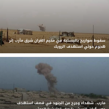
سقوط صواريخ باليستية في مخيم الغران شرق مأرب إثر
هجوم حوثي استهدف الرويك
مارب.. شهداء وجرح من الجنود في قصف استهدف