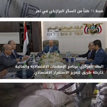
ضبط 73 طناً من السكر البرازيلي في تعز
البنك المركزي: برنامج الإصلاحات الاقتصادية والمالية
خارطة طريق لتعزيز الاستقرار الاقتصادي