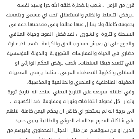
قرن من الزمن ..شعب بالفطرة خلقه الله حرا وسيد نفسه
..يرفض التسلط والظلم والاستغلال تحت اي مسمى ويتمسك
بحقوقه كاملة ولا يتنازل عنها مطلقا وفي مقدمتها حقه في
السلطة والثروة والشورى ، لقد فضل الموت وحياة المنافي
والجوع على ان يعيش مسلوب الحق والكرامة ..شعب لديه ارث
حضاري في الحياة والممارسات الشوروية والدولة المؤسسية
التي تتعدد فيها السلطات.. شعب يرفض الحكم الوارثي او
السلالي واكذوبة الاصطفاء العرقي ، مثلما يرفض العصبيات
المفيته المناطقية والعنصري والطائفية والمذهبية.
وفي اطلالة سريعة على التاريخ اليمني سنجد انه تاريخ ثورة
وثوار ..كل فصوله انتفاضات وثورات ومقاومة ضد الكهنوت ،
الى درجة انه لم يستطع اي كاهن ان يحكم اليمن كاملة لانهم
على شاكلة المجرم عبدالملك الحوثي والطاغية يحيى حميد
الدين او من سبوقهم من مثال الدجال المحطوري وغيرهم من