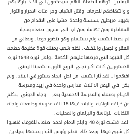
اليمنيين ..توهم الطغاة انهم سيحكمون الى الابد بارهابهم
و وانتهاكهم للحرمات وقتل الشباب وجر مئات الاحرار والثوار
بقيود مربطين بسلسلة واحدة مشيا على الاقدام من
المقاطرة ومن تهامة ومن اب الى سجون صنعاء وحجة .
لم يحبط الشعب ولم يستسلم وهو يتضور جوعا ..ويعاني من
الفقر والجهل والتخلف ..لكنه شعب يمتلك قوة عظيمة حطمت
كل القيود التي فرضها عليهم الكهنة ..ولعل ثورة 1948 ثورة
الدستوريين كانت اكبر تجلي للروح الثورية لشعبنا اليمني ..
افهموا .. لقد ثار الشعب من اجل ايجاد دستور في البلاد ..ولم
يكن في اليمن الا ثلاث مدارس واحدة في زبيد ومدرسة
الايتام بصنعاء والمدرسة الاحمدية بتعز .. وجاء الحوثي يتكلم
عن خرافة الولاية والبلاد فيها 18 الف مدرسة وجامعات ولجنة
انتخابات للرئاسة والبرلمان والمحليات ..
لقد فشلت ثورة 48 واباح الامام احمد صنعاء للغوغاء فنهبوا
كل شيئ فيها وبعد ذلك قطع رؤوس الثوار وعلقها بميادين