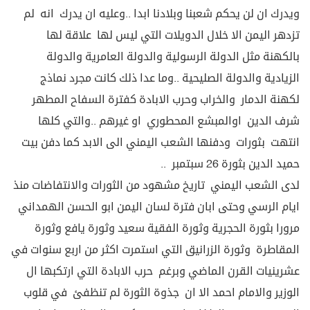
ويدرك ان لن يحكم شعبنا وبلادنا ابدا ..وعليه ان يدرك انه لم
تزدهر اليمن الا خلال الدويلات التي ليس لها علاقة لها
بالكهنة مثل الدولة الرسولية والدولة العامرية والدولة
الزيادية والدولة الصليحية ..وما عدا ذلك كانت مجرد نماذج
لكهنة الدمار والخراب وحرب الابادة كفترة السفاح المطهر
شرف الدين اوالمبشع المحطوري او غيرهم ..والتي كلها
انتهت بثورات ودفنها الشعب اليمني الى الابد كما دفن بيت
حميد الدين بثورة 26 سبتمبر ..
لدى الشعب اليمني تاريخ مشهود من الثورات والانتفاضات منذ
ايام الرسي وحتى ابان فترة لسان اليمن ابو الحسن الهمداني
مرورا بثورة الحجرية وثورة الفقية سعيد وثورة يافع وثورة
المقاطرة وثورة الزرانيق التي استمرت اكثر من اربع سنوات في
عشرينيات القرن الماضي وبرغم حرب الابادة التي ارتكبها ال
الوزير والامام احمد الا ان جذوة الثورة لم تنظفئ في قلوب