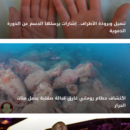
تنميل وبرودة الأطراف.. إشارات يرسلها الجسم عن الدورة
الدموية
اكتشاف حطام روماني غارق قبالة صقلية يحمل مئات
الجرار