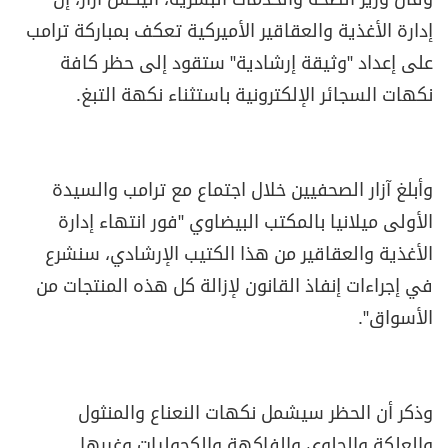
وقال وزير الصحة والخدمات البشرية، أليكس آزار، إن
إدارة الأغذية والعقاقير الأميركية تعكف بمباركة ترامب
على إعداد "وثيقة إرشادية" ستقود إلى حظر كافة
نكهات السجائر الإلكترونية باستثناء نكهة التبغ.
وأبلغ آزار الصحفيين خلال اجتماع مع ترامب والسيدة
الأولى ميلانيا بالمكتب البيضاوي "فور انتهاء إدارة
الأغذية والعقاقير من هذا الكتيب الإرشادي، سنشرع
في إجراءات إنفاذ القانون لإزالة كل هذه المنتجات من
الأسواق".
وذكر أن الحظر سيشمل نكهات النعناع والمنثول
والعلكة والحلوى والفاكهة والكحوليات وغيرها.