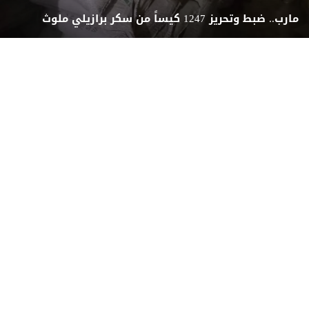
مارب.. ضبط وتحريز 1247 كيساً من سكر برازيلي ملوث