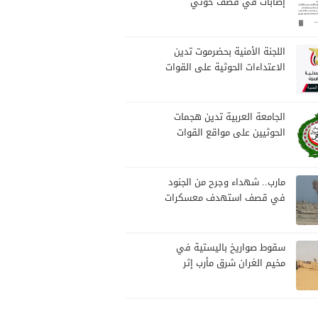
إصابات في قصف حوثي
استهدف مخيمات النازحين
بمارب
اللجنة الأمنية بحضرموت تدين
الاعتداءات الحوثية على القوات
المسلحة وتؤكد مواصلة
المهام الأمنية والعسكرية
الجامعة العربية تدين هجمات
الحوثيين على مواقع القوات
المسلحة ومنطقة نجران
السعودية
مارب.. شهداء وجرح من الجنود
في قصف استهدف معسكرات
للجيش بقصف لمليشيا الحوثي
سقوط صواريخ باليستية في
مخيم الغران شرق مأرب إثر
هجوم حوثي استهدف الرويك