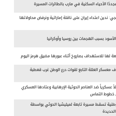
ددًا الأحياء السكنية في مارب بالطائرات المسيرة
جي: ندين اعتداء إيران على ناقلة إماراتية ونرفض محاولاتها
ر الأسود بسبب الهجمات بين روسيا وأوكرانيا
عة لها للاستهداف بصاروخ أثناء عبورها مضيق هرمز اليوم
ف معسكر العللة التابع لقوات درع الوطن غرب قعطبة
اً عسكرياً ضد العناصر الحوثية الإرهابية وعتادها العسكري
 خطوط التماس
طنية تسقط مسيرة تابعة لميليشيا الحوثي بواسطة
لحديدة