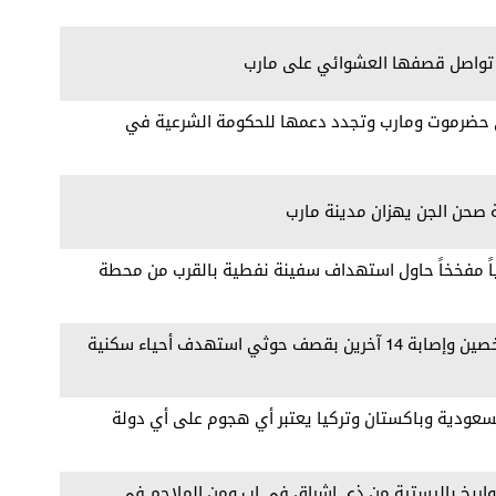
ية تواصل قصفها العشوائي على مارب
في حضرموت ومارب وتجدد دعمها للحكومة الشرعية في
ة صحن الجن يهزان مدينة مارب
ثياً مفخخاً حاول استهداف سفينة نفطية بالقرب من محطة
وزير الصحة قاسم بحيبح: مقتل شخصين وإصابة 14 آخرين بقصف حوثي استهدف أحياء سكنية
سعودية وباكستان وتركيا يعتبر ‏أي هجوم على أي دولة
اريخ باليستية من ذي إشراق في إب ومن الملاجم في