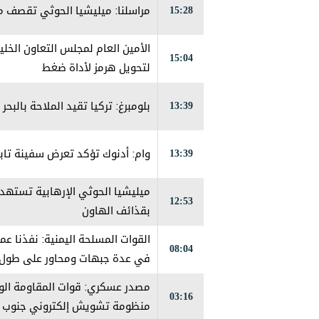
15:28
مراسلنا: ميليشيا الحوثي تقصف مج
الأمين العام لمجلس التعاون الخلي
15:04
لتحويل هرمز لأداة ضغط
13:39
بلومبرغ: تركيا تقيد الملاحة بالبح
13:39
وام: أدنوك تؤكد تعرض سفينة تاب
ميليشيا الحوثي الإرهابية تستهد
12:53
بقذائف الهاون
القوات المسلحة اليمنية: نفذنا عمل
08:04
في عدة جبهات ومحاور على طول
مصدر عسكري: قوات المقاومة الو
03:16
منظومة تشويش إلكتروني جنوب ا