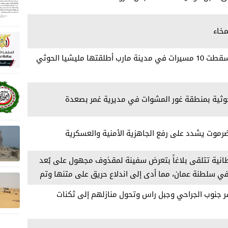
خاء
مصدر عسكري: الدفاعات الجوية أسقطت 10 مسيرات في مدينة مارب أطلقتها مليشيا الحوثي
ثية بمنطقة غور المشوات في مديرية غمر بصعدة
حضرموت يشدد على رفع الجاهزية الأمنية والعسكرية
ريطانية تتلقى بلاغاً بتعرض سفينة لمقذوف مجهول على بُعد
ب في سلطنة عمان، مما أدى إلى اندلاع حريق على متنها وتم
ر جنوب الجراحي وجبل راس وتحول منازلهم إلى ثكنات