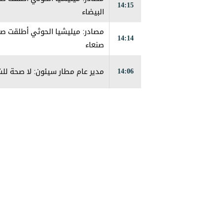
14:15
البيضاء
مصادر: ميليشيا الحوثي أطلقت صو
14:14
صنعاء
14:06
مدير عام مطار سيئون: لا صحة لل