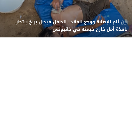
بين ألم الإصابة ووجع الفقد.. الطفل فيصل بربخ ينتظر
نافذة أمل خارج خيمته في خانيونس