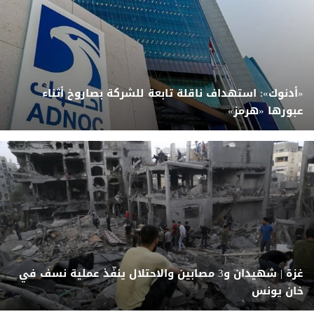
«أدنوك»: استهداف ناقلة تابعة للشركة بصاروخ أثناء
عبورها «هرمز»
غزة | شهيدان و3 مصابين والاحتلال ينفّذ عملية نسف في
خان يونس