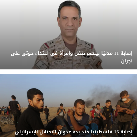
إصابة 11 مدنيًا بينهم طفل وامرأة في اعتداء حوثي على
نجران
إصابة 16 فلسطينيا منذ بدء عدوان الاحتلال الإسرائيلى