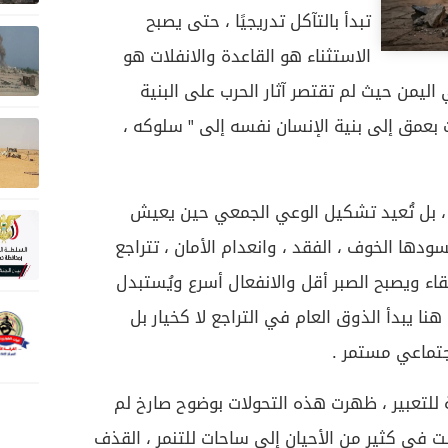
تبدأ بالتآكل تدريجيًا ، حتى يصبح
الاستثناء هو القاعدة والانفلات هو
ليمن حيث لم تقتصر آثار الحرب على البنية
 بعمق إلى بنية الإنسان نفسه إلى " سلوكه ،
ي ، بل تُعيد تشكيل الوعي الجمعي حين يعيش
دها الخوف ، الفقد ، وانعدام الأمان ، تتراجع
لبقاء ويصبح الصبر أقل والانفعال أسرع ويُستبدل
هنا يبدأ الذوق العام في التراجع لا كخيار بل
تماعي مستمر .
لتعبير ، ظهرت هذه التحولات بوضوح صارخ لم
ولت في كثير من الأحيان إلى ساحات للتنمر ، القذف