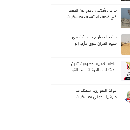
مارب.. شهداء وجرح من الجنود
في قصف استهدف معسكرات
للجيش بقصف لمليشيا الحوثي
سقوط صواريخ باليستية في
مخيم الغران شرق مأرب إثر
هجوم حوثي استهدف الرويك
اللجنة الأمنية بحضرموت تدين
الاعتداءات الحوثية على القوات
المسلحة وتؤكد مواصلة
المهام الأمنية والعسكرية
قوات الطوارئ: استهداف
مليشيا الحوثي معسكرات
القوات جاء عقب نجاحات أمنية
وعسكرية