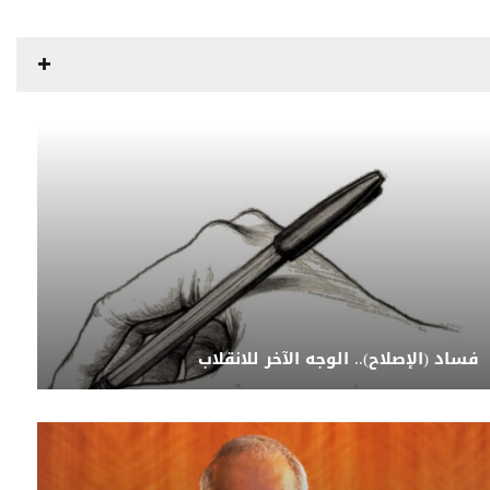
فساد (الإصلاح).. الوجه الآخر للانقلاب