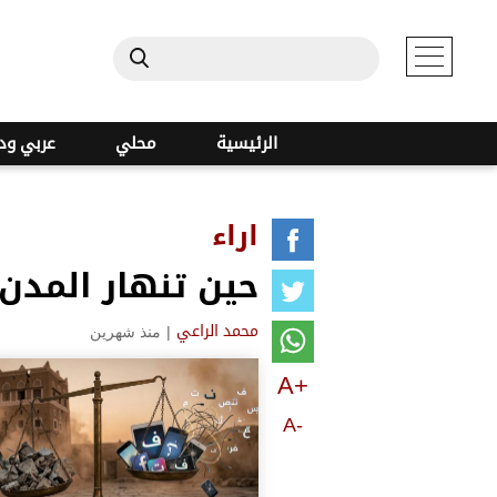
الرئيسية
محلي
عربي ود
اراء
حين تنهار المدن 
|
منذ شهرين
محمد الراعي
A+
A-