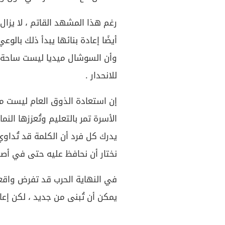
رغم هذا المشهد القاتم ، لا يزال 
أيضًا إعادة بنائها يبدأ ذلك بالو
وأن السوشال ميديا ليست ساحة ح
للانحدار .
إن استعادة الذوق العام ليست م
الأسرة تمر بالتعليم وتُعززها النم
يدرك كل فرد أن الكلمة قد تُداوي
نختار أن نحافظ عليه حتى في أص
في النهاية الحرب قد تفرض واقعها
يمكن أن تُبنى من جديد ، لكن إعاد