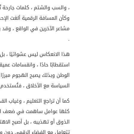
، والسب والشتم ، كلمات جارحة ت
وكأن المسافة الرقمية ألغت الإح
مشاعر الآخرين في الواقع ، وقد
.
هذا الانعكاس ليس عشوائيًا ، بل 
استقطابًا حادًا ، وانقسامات عم
الوطن وبذلك يصبح الهجوم مبررًا ب
السياسة مع الأخلاق ، فتُستخدم 
كما أن تراجع التعليم ، وغياب ال
كلها عوامل ساهمت في ضعف الرقا
الذوق أو تهذيبه ، بل أصبح الاهت
تتعامل مع الفضاء الرقمي دون و